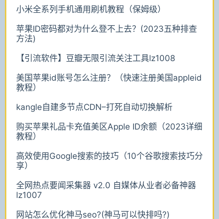
小米全系列手机通用刷机教程（保姆级）
苹果ID密码都对为什么登不上去？(2023五种排查
方法)
【引流软件】豆瓣无限引流关注工具lz1008
美国苹果id账号怎么注册？（快速注册美国appleid
教程）
kangle自建多节点CDN–打死自动切换解析
购买苹果礼品卡充值美区Apple ID余额（2023详细
教程）
高效使用Google搜索的技巧（10个谷歌搜索技巧分
享）
全网热点要闻采集器 v2.0 自媒体从业者必备神器
lz1007
网站怎么优化神马seo?(神马可以快排吗?)