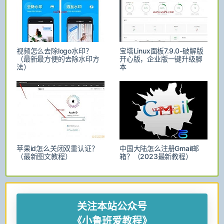
视频怎么去除logo水印？
宝塔Linux面板7.9.0-破解版
（最新最方便的去除水印方
开心版，企业版一键升级脚
法）
本
苹果id怎么关闭双重认证？
中国大陆怎么注册Gmail邮
（最新图文教程）
箱？（2023最新教程）
关注本站公众号
《小鲁班爱教程》