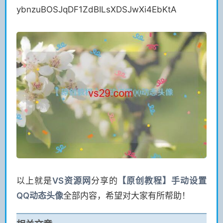
ybnzuBOSJqDF1ZdBILsXDSJwXi4EbKtA
以上就是
VS
资源网
分享的
【原创教程】手动设置
QQ动态头像
全部内容，希望对大家有所帮助！