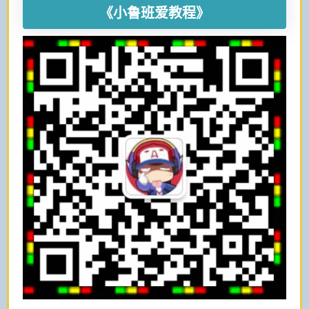
《小鲁班爱教程》