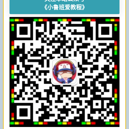
《小鲁班爱教程》