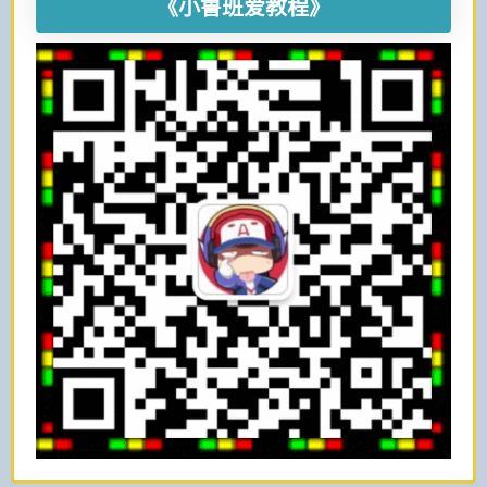
《小鲁班爱教程》